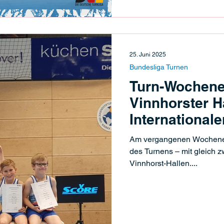
25. Juni 2025
Bundesliga Turnen
Turn-Wochene
Vinnhorster Ha
International
Landesmeiste
Am vergangenen Wochenen
des Turnens – mit gleich z
Vinnhorst-Hallen....