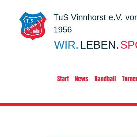
TuS Vinnhorst e.V. vo
1956
WIR.
LEBEN.
SP
Start
News
Handball
Turne
all
Turnen
Handball 2. Herren
Handball 3. Herre