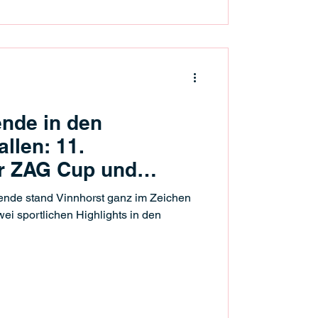
nde in den
llen: 11.
er ZAG Cup und
rschaften
de stand Vinnhorst ganz im Zeichen
wei sportlichen Highlights in den