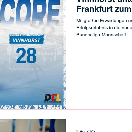
Frankfurt zum 
Bundesliga-S
Mit großen Erwartungen un
Erfolgserlebnis in die neue
Bundesliga-Mannschaft...
3. Apr. 2025