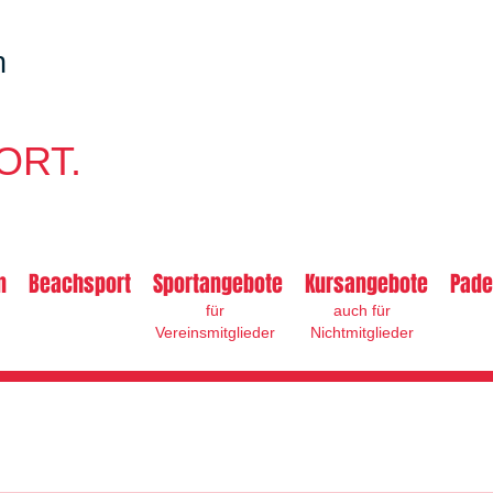
n
ORT.
n
Beachsport
Sportangebote
Kursangebote
Pade
für
auch für
Vereinsmitglieder
Nichtmitglieder
n
Handball 4. Herren