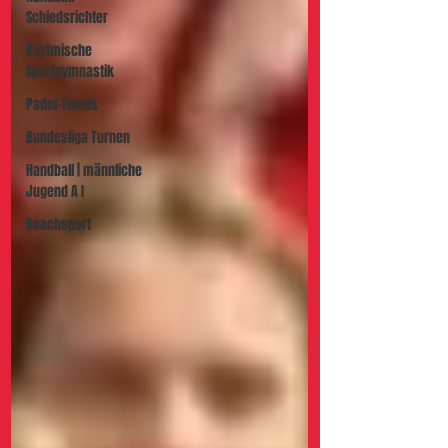
Schiedsrichter
Rhytmische
Sportgymnastik
Padel-Tennis
Bundesliga Turnen
Handball | männliche
Jugend A I
Beachsport