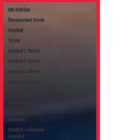
Alle Beiträge
Übergeordnet Verein
Handball
Turnen
Handball 2. Herren
Handball 3. Herren
Handball 4. Herren
Handball 5. Herren
Handball 1. Damen
Handball 2. Damen
Handball | Jugend
allgemein
Handball | männliche
Jugend A