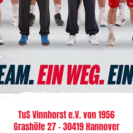
TuS Vinnhorst e.V. von 1956
Grashöfe 27 - 30419 Hannover