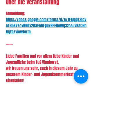
Über die Veranstaltung
Anmeldung: 
https://docs.google.com/forms/d/e/1FAIpQLSfcV
oT65KVFoxUNUx2baEohFgGZNFENoWq3zoaJvKsCHn
HqYQ/viewform
------
Liebe Familien und vor allem liebe Kinder und 
Jugendliche beim TuS Vinnhorst,  
wir freuen uns sehr, euch in diesem Jahr zu 
unserem Kinder- und Jugendsommerfest 
einzuladen!
Es wird ein buntes Programm aus Sportspielen 
sowie Essen geben 
und wir hoffen sehr, viele von euch an diesem 
Tag vor Ort zu treffen!
Die genauen Infos, könnt ihr der Einladung 
entnehmen!