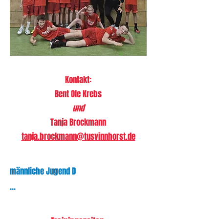
Kontakt:
Bent Ole Krebs
und
Tanja Brockmann
tanja.brockmann@tusvinnhorst.de
männliche Jugend D
...